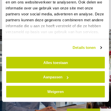
Enthousiast
en om ons websiteverkeer te analyseren. Ook delen we
geworden van dit
informatie over uw gebruik van onze site met onze
partners voor social media, adverteren en analyse. Deze
verhaal?
partners kunnen deze gegevens combineren met andere
informatie die u aan ze heeft verstrekt of die ze hebben
verzameld op basis van uw gebruik van hun services.
Details tonen
Alles toestaan
Aanpassen
Weigeren