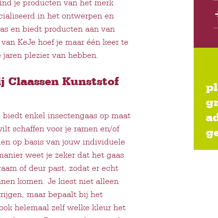
ind je producten van het merk
ecialiseerd in het ontwerpen en
as en biedt producten aan van
 van KeJe hoef je maar één keer te
e jaren plezier van hebben.
j Claassen Kunststof
p
gr
n biedt enkel insectengaas op maat
a
ilt schaffen voor je ramen en/of
g
en op basis van jouw individuele
anier weet je zeker dat het gaas
raam of deur past, zodat er echt
nen komen. Je kiest niet alleen
ijgen, maar bepaalt bij het
ook helemaal zelf welke kleur het