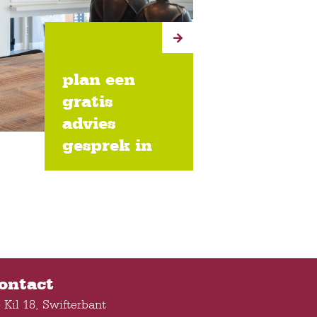
plan een
gratis
advies
gesprek in
ontact
 Kil 18, Swifterbant