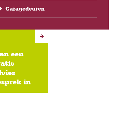
Garagedeuren
lan een
atis
dvies
esprek in