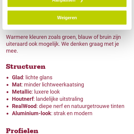
Zwart
: Strak en modern. Ideaal voor een groot
contrast met de gevel of voor een staal-look
Weigeren
binnen.
Warmere kleuren zoals groen, blauw of bruin zijn
uiteraard ook mogelijk. We denken graag met je
mee.
Structuren
Glad
: lichte glans
Mat
: minder lichtweerkaatsing
Metallic
: luxere look
Houtnerf
: landelijke uitstraling
RealWood
: diepe nerf en natuurgetrouwe tinten
Aluminium-look
: strak en modern
Profielen