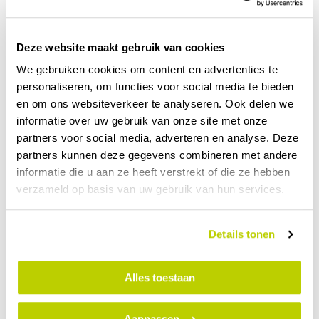
Welke opties zijn er?
Deze website maakt gebruik van cookies
Wij zijn gespecialiseerd in ALKU kunststof kozijnen.
We gebruiken cookies om content en advertenties te
Alle kleuren, structuren en profielen vind je in de
personaliseren, om functies voor social media te bieden
brochure, maar we geven je hier graag een
en om ons websiteverkeer te analyseren. Ook delen we
voorproefje. Vraag ook zeker een aantal
proefstalen
informatie over uw gebruik van onze site met onze
naar keuze aan!
partners voor social media, adverteren en analyse. Deze
partners kunnen deze gegevens combineren met andere
Kleuren
informatie die u aan ze heeft verstrekt of die ze hebben
verzameld op basis van uw gebruik van hun services.
Wit
: Tijdloos en laat de ruimte groter lijken. Past
bij alle gevels.
Crème
: Warm en vriendelijk. Staat mooi bij
Details tonen
bruintinten en landelijke woningen.
Grijs
: Minder vuilgevoelig dan wit en rustiger dan
Alles toestaan
zwart.
Antraciet
: Minder intens dan zwart. Past bij de
meeste dakpannen en boeidelen.
Aanpassen