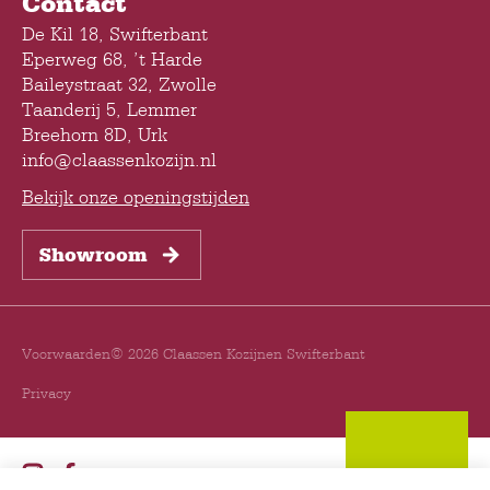
Contact
De Kil 18, Swifterbant
Eperweg 68, ’t Harde
Baileystraat 32, Zwolle
Taanderij 5, Lemmer
Breehorn 8D, Urk
info@claassenkozijn.nl
Bekijk onze openingstijden
Showroom
Voorwaarden
© 2026 Claassen Kozijnen Swifterbant
Privacy